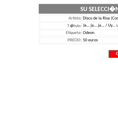
SU SELECCI�
Artista:
Disco de la Risa (Co
Ja... ja... ja... / Uy... 
T�tulo:
Etiqueta:
Odeon
PRECIO:
50 euros