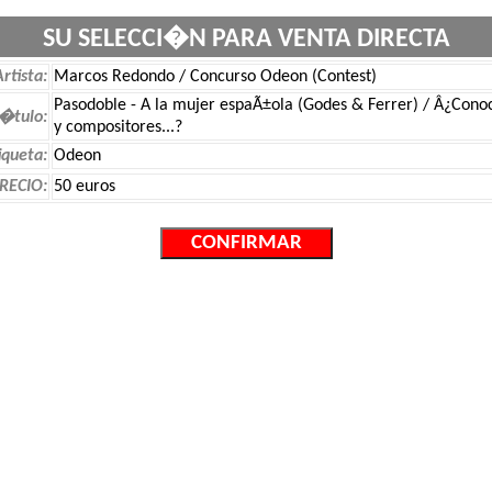
SU SELECCI�N PARA VENTA DIRECTA
Artista:
Marcos Redondo / Concurso Odeon (Contest)
Pasodoble - A la mujer espaÃ±ola (Godes & Ferrer) / Â¿Conoce
�tulo:
y compositores...?
iqueta:
Odeon
RECIO:
50 euros