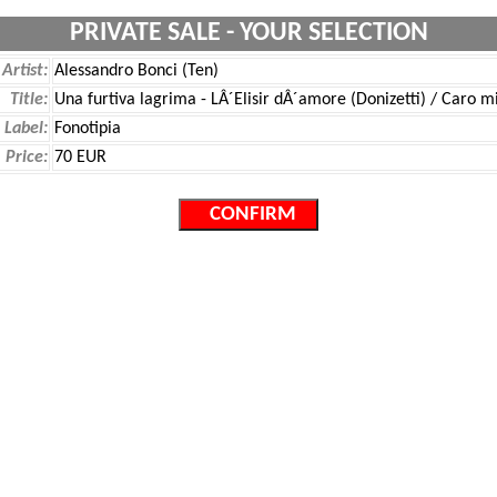
PRIVATE SALE - YOUR SELECTION
Artist:
Alessandro Bonci (Ten)
Title:
Una furtiva lagrima - LÂ´Elisir dÂ´amore (Donizetti) / Caro 
Label:
Fonotipia
Price:
70 EUR