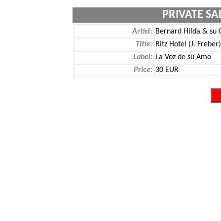
PRIVATE SA
Artist:
Bernard Hilda & su 
Title:
Ritz Hotel (J. Freber
Label:
La Voz de su Amo
Price:
30 EUR