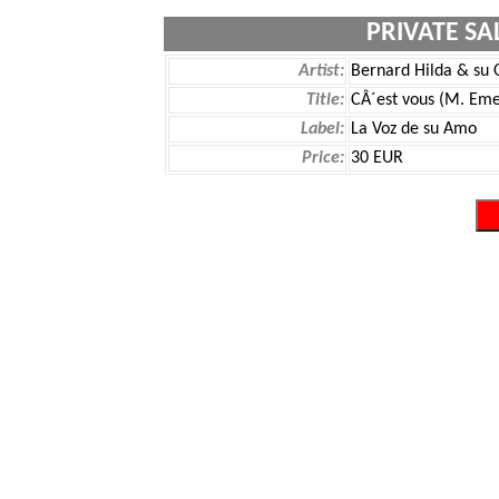
PRIVATE SA
Artist:
Bernard Hilda & su 
Title:
CÂ´est vous (M. Eme
Label:
La Voz de su Amo
Price:
30 EUR