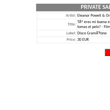
PRIVATE SA
Artist:
Eleanor Powell & O
TÃº eres mi buena e
Title:
tomas el pelo? - Fil
Label:
Disco GramÃ³fono
Price:
30 EUR