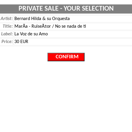
PRIVATE SALE - YOUR SELECTION
Artist:
Bernard Hilda & su Orquesta
Title:
MarÃ­a - RuiseÃ±or / No se nada de ti
Label:
La Voz de su Amo
Price:
30 EUR